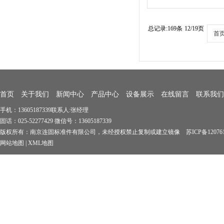
总记录:169条
12/19页
首
首页
关于我们
新闻中心
产品中心
设备展示
在线留言
联系我们
手机：13605187339联系人:张经理
固话：025-52277429 微信号：13605187339
版权所有：南京连固标准件有限公司，未经授权禁止复制或建立镜像 苏ICP备1207619
网站地图
|
XML地图