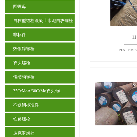
圆螺母
自攻型锚栓混凝土水泥自攻锚栓
非标件
11
热镀锌螺栓
POST TIME:2
双头螺栓
钢结构螺栓
35CrMoA/30CrMo双头/螺..
不锈钢标准件
铁路螺栓
达克罗螺栓