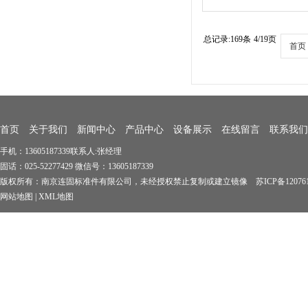
总记录:169条
4/19页
首页
首页
关于我们
新闻中心
产品中心
设备展示
在线留言
联系我们
手机：13605187339联系人:张经理
固话：025-52277429 微信号：13605187339
版权所有：南京连固标准件有限公司，未经授权禁止复制或建立镜像 苏ICP备1207619
网站地图
|
XML地图