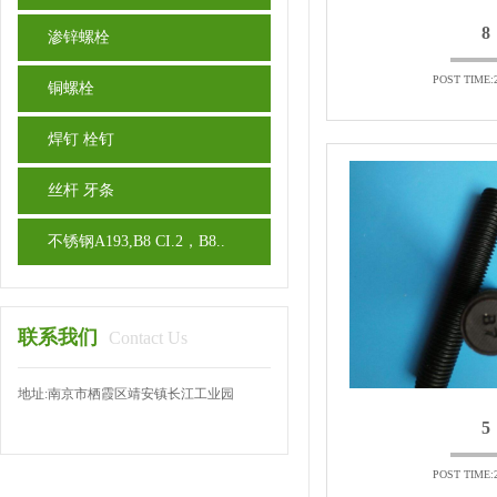
8
渗锌螺栓
POST TIME:2
铜螺栓
焊钉 栓钉
丝杆 牙条
不锈钢A193,B8 CI.2，B8..
联系我们
Contact Us
地址:南京市栖霞区靖安镇长江工业园
5
POST TIME:2