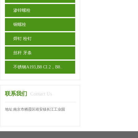
渗锌螺栓
铜螺栓
焊钉 栓钉
丝杆 牙条
不锈钢A193,B8 CI.2，B8..
联系我们
Contact Us
地址:南京市栖霞区靖安镇长江工业园