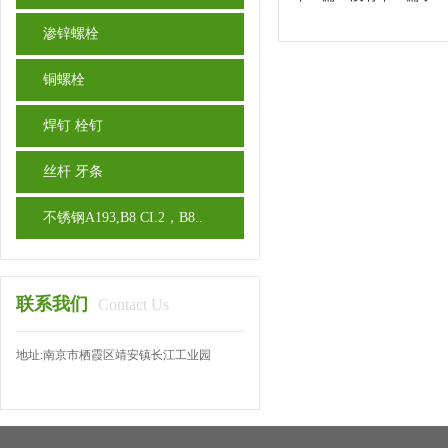
渗锌螺栓
铜螺栓
焊钉 栓钉
丝杆 牙条
不锈钢A193,B8 CI.2，B8..
联系我们
Contact Us
地址:南京市栖霞区靖安镇长江工业园