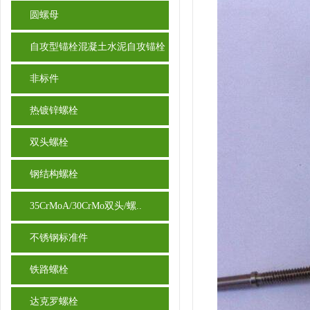
圆螺母
自攻型锚栓混凝土水泥自攻锚栓
非标件
热镀锌螺栓
双头螺栓
钢结构螺栓
35CrMoA/30CrMo双头/螺..
不锈钢标准件
铁路螺栓
达克罗螺栓