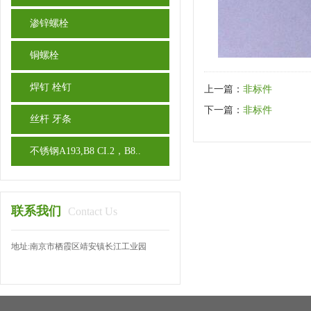
渗锌螺栓
铜螺栓
焊钉 栓钉
上一篇：
非标件
下一篇：
非标件
丝杆 牙条
不锈钢A193,B8 CI.2，B8..
联系我们
Contact Us
地址:南京市栖霞区靖安镇长江工业园