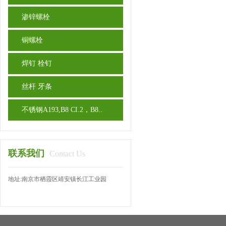
渗锌螺栓
铜螺栓
焊钉 栓钉
丝杆 牙条
不锈钢A193,B8 CI.2，B8..
联系我们
Contact Us
地址:南京市栖霞区靖安镇长江工业园