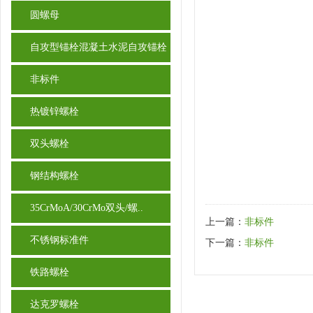
圆螺母
自攻型锚栓混凝土水泥自攻锚栓
非标件
热镀锌螺栓
双头螺栓
钢结构螺栓
35CrMoA/30CrMo双头/螺..
上一篇：
非标件
不锈钢标准件
下一篇：
非标件
铁路螺栓
达克罗螺栓