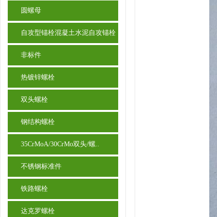
圆螺母
自攻型锚栓混凝土水泥自攻锚栓
非标件
热镀锌螺栓
双头螺栓
钢结构螺栓
35CrMoA/30CrMo双头/螺..
不锈钢标准件
铁路螺栓
达克罗螺栓