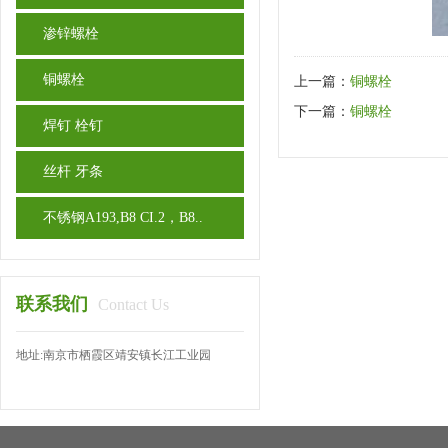
渗锌螺栓
铜螺栓
上一篇：
铜螺栓
下一篇：
铜螺栓
焊钉 栓钉
丝杆 牙条
不锈钢A193,B8 CI.2，B8..
联系我们
Contact Us
地址:南京市栖霞区靖安镇长江工业园