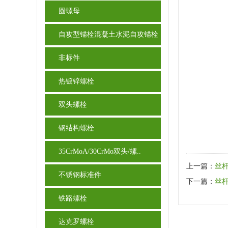
圆螺母
自攻型锚栓混凝土水泥自攻锚栓
非标件
热镀锌螺栓
双头螺栓
钢结构螺栓
35CrMoA/30CrMo双头/螺..
上一篇：
丝杆
不锈钢标准件
下一篇：
丝杆
铁路螺栓
达克罗螺栓