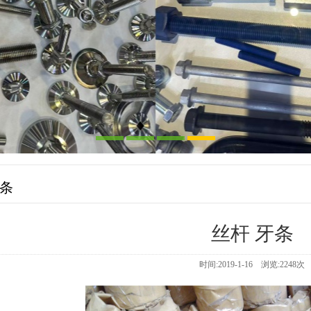
牙条
丝杆 牙条
时间:2019-1-16 浏览:
2248
次