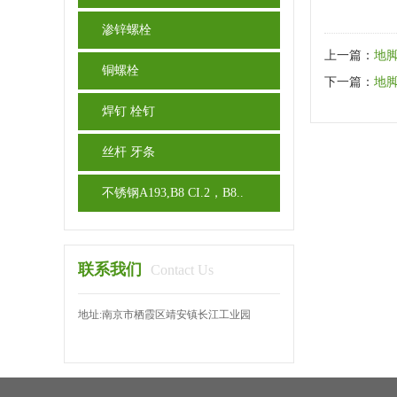
渗锌螺栓
上一篇：
地
铜螺栓
下一篇：
地
焊钉 栓钉
丝杆 牙条
不锈钢A193,B8 CI.2，B8..
联系我们
Contact Us
地址:南京市栖霞区靖安镇长江工业园