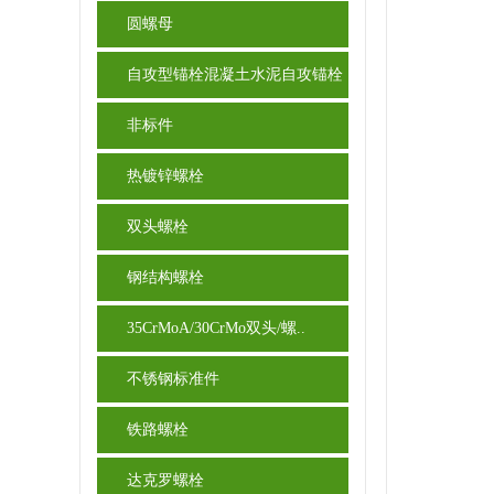
圆螺母
自攻型锚栓混凝土水泥自攻锚栓
非标件
热镀锌螺栓
双头螺栓
钢结构螺栓
35CrMoA/30CrMo双头/螺..
不锈钢标准件
铁路螺栓
达克罗螺栓