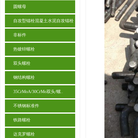
圆螺母
自攻型锚栓混凝土水泥自攻锚栓
非标件
热镀锌螺栓
双头螺栓
钢结构螺栓
35CrMoA/30CrMo双头/螺..
不锈钢标准件
铁路螺栓
达克罗螺栓