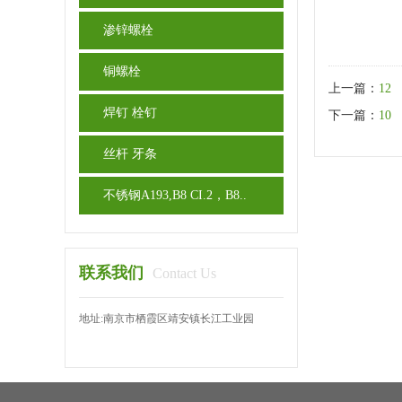
渗锌螺栓
铜螺栓
上一篇：
12
焊钉 栓钉
下一篇：
10
丝杆 牙条
不锈钢A193,B8 CI.2，B8..
联系我们
Contact Us
地址:南京市栖霞区靖安镇长江工业园