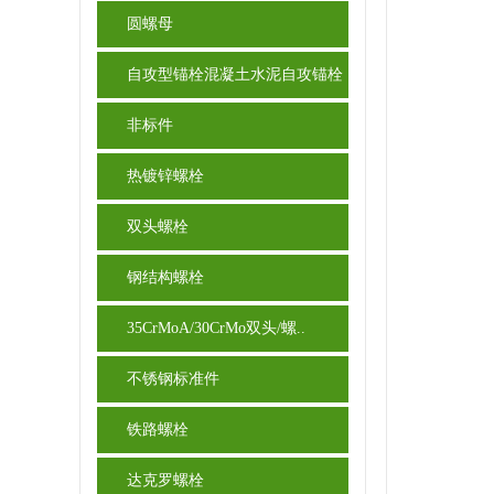
圆螺母
自攻型锚栓混凝土水泥自攻锚栓
非标件
热镀锌螺栓
双头螺栓
钢结构螺栓
35CrMoA/30CrMo双头/螺..
不锈钢标准件
铁路螺栓
达克罗螺栓