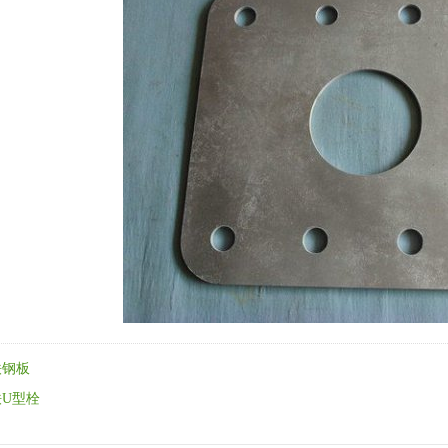
铁钢板
铁U型栓