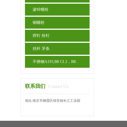
渗锌螺栓
铜螺栓
焊钉 栓钉
丝杆 牙条
不锈钢A193,B8 CI.2，B8..
联系我们
Contact Us
地址:南京市栖霞区靖安镇长江工业园