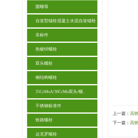
圆螺母
自攻型锚栓混凝土水泥自攻锚栓
非标件
热镀锌螺栓
双头螺栓
钢结构螺栓
35CrMoA/30CrMo双头/螺..
不锈钢标准件
上一篇：
高
铁路螺栓
下一篇：
高
达克罗螺栓