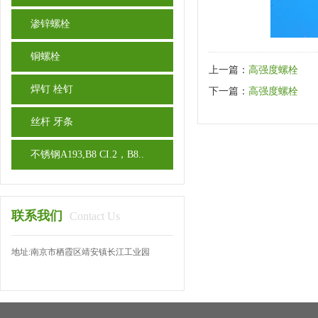
渗锌螺栓
铜螺栓
上一篇：
高强度螺栓
焊钉 栓钉
下一篇：
高强度螺栓
丝杆 牙条
不锈钢A193,B8 CI.2，B8..
联系我们
Contact Us
地址:南京市栖霞区靖安镇长江工业园