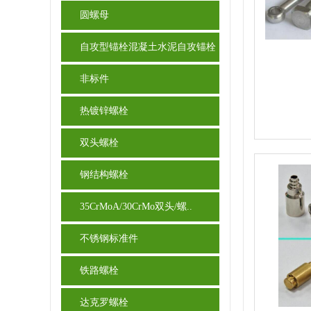
圆螺母
自攻型锚栓混凝土水泥自攻锚栓
非标件
热镀锌螺栓
双头螺栓
钢结构螺栓
35CrMoA/30CrMo双头/螺..
不锈钢标准件
铁路螺栓
达克罗螺栓