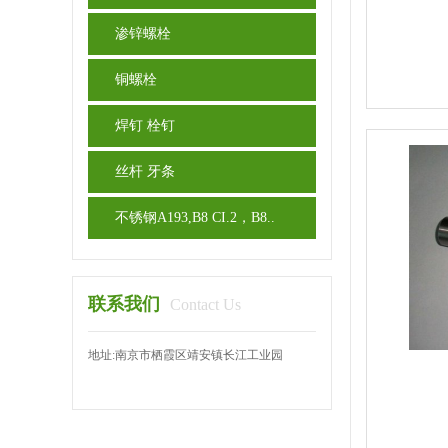
渗锌螺栓
铜螺栓
焊钉 栓钉
丝杆 牙条
不锈钢A193,B8 CI.2，B8..
联系我们
Contact Us
地址:南京市栖霞区靖安镇长江工业园